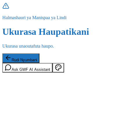
Halmashauri ya Manispaa ya Lindi
Ukurasa Haupatikani
Ukurasa unaoutafuta haupo.
Rudi Nyumbani
Ask GWF AI Assistant