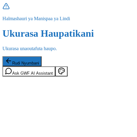
Halmashauri ya Manispaa ya Lindi
Ukurasa Haupatikani
Ukurasa unaoutafuta haupo.
Rudi Nyumbani
Ask GWF AI Assistant