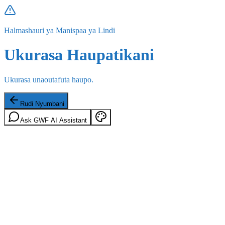
Halmashauri ya Manispaa ya Lindi
Ukurasa Haupatikani
Ukurasa unaoutafuta haupo.
Rudi Nyumbani
Ask GWF AI Assistant