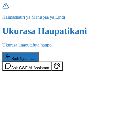
Halmashauri ya Manispaa ya Lindi
Ukurasa Haupatikani
Ukurasa unaoutafuta haupo.
Rudi Nyumbani
Ask GWF AI Assistant