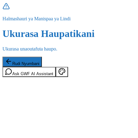
Halmashauri ya Manispaa ya Lindi
Ukurasa Haupatikani
Ukurasa unaoutafuta haupo.
Rudi Nyumbani
Ask GWF AI Assistant