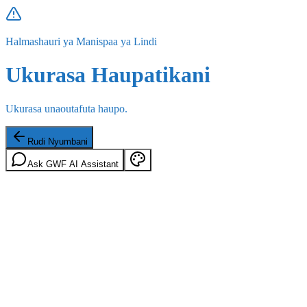
Halmashauri ya Manispaa ya Lindi
Ukurasa Haupatikani
Ukurasa unaoutafuta haupo.
Rudi Nyumbani
Ask GWF AI Assistant